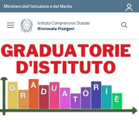
Vai ai contenuti
Vai al menu di navigazione
Vai al footer
Ministero dell'Istruzione e del Merito
Istituto Comprensivo Statale
Rinnovata Pizzigoni