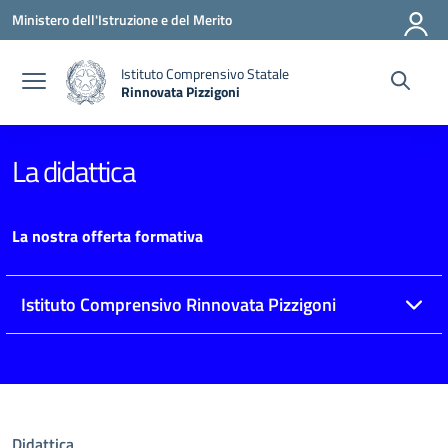
Vai ai contenuti
Vai al menu di navigazione
Vai al footer
Ministero dell'Istruzione e del Merito
Istituto Comprensivo Statale
Rinnovata Pizzigoni
La didattica
La nostra offerta formativa
Istituto Comprensivo Rinnovata Pizzigoni
Didattica