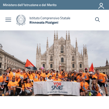
Vai ai contenuti
Vai al menu di navigazione
Vai al footer
Ministero dell'Istruzione e del Merito
Istituto Comprensivo Statale
Rinnovata Pizzigoni