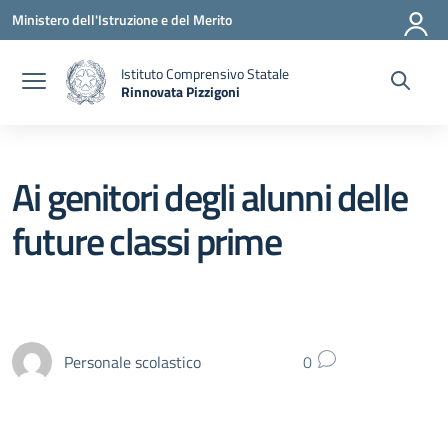
Vai ai contenuti
Vai al menu di navigazione
Vai al footer
Ministero dell'Istruzione e del Merito
Istituto Comprensivo Statale
Rinnovata Pizzigoni
Ai genitori degli alunni delle
future classi prime
Personale scolastico
0