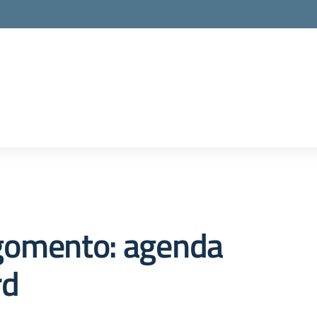
gomento: agenda
rd