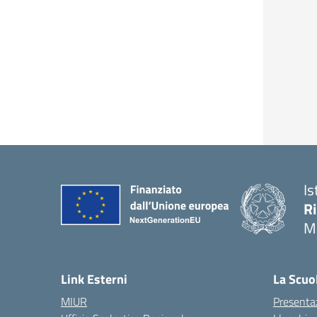
Is
R
M
Link Esterni
La Scuo
MIUR
Presenta