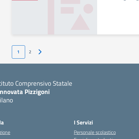
1
2
Pagina successiva
tituto Comprensivo Statale
innovata Pizzigoni
ilano
la
I Servizi
zione
Personale scolastico