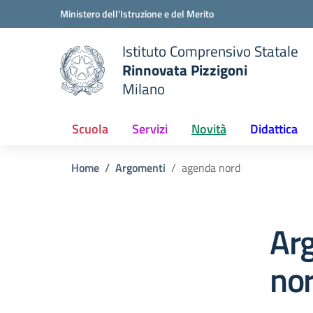
Vai ai contenuti
Vai al menu di navigazione
Vai al footer
Ministero dell'Istruzione e del Merito
Istituto Comprensivo Statale
Rinnovata Pizzigoni
Milano
Scuola
Servizi
Novità
Didattica
Home
Argomenti
agenda nord
Ar
no