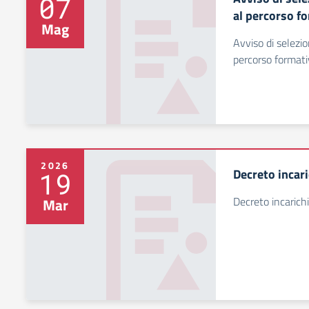
07
al percorso f
Mag
Avviso di selezio
percorso formati
2026
Decreto incar
19
Decreto incarich
Mar