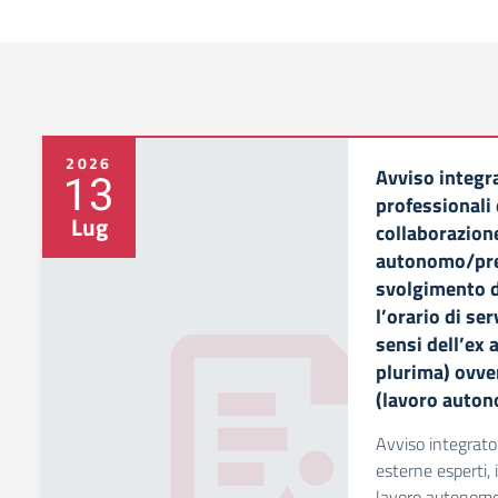
2026
Avviso integra
13
professionali 
Lug
collaborazion
autonomo/pres
svolgimento d
l’orario di ser
sensi dell’ex 
plurima) ovver
(lavoro auton
Avviso integrato 
esterne esperti,
lavoro autonomo