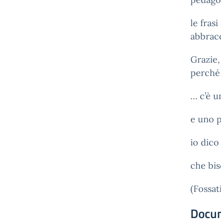
le fras
abbracc
Grazie,
perché
… c’è 
e uno p
io dico
che bi
(Fossat
Docu