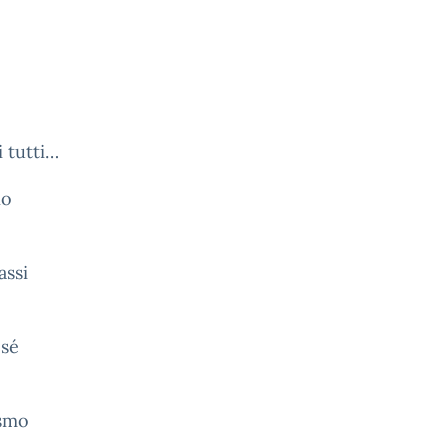
 tutti…
no
assi
 sé
ismo