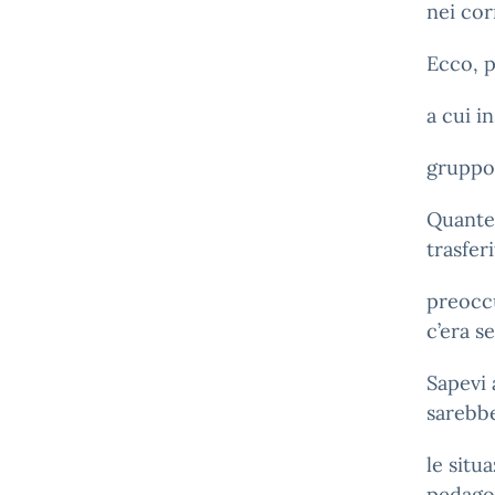
nei cor
Ecco, p
a cui i
gruppo 
Quante 
trasfer
preoccu
c’era s
Sapevi 
sarebbe
le situ
pedago