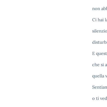
non abb
Ci hai 
silenzi
disturb
E quest
che si 
quella 
Sentiam
o ti ve