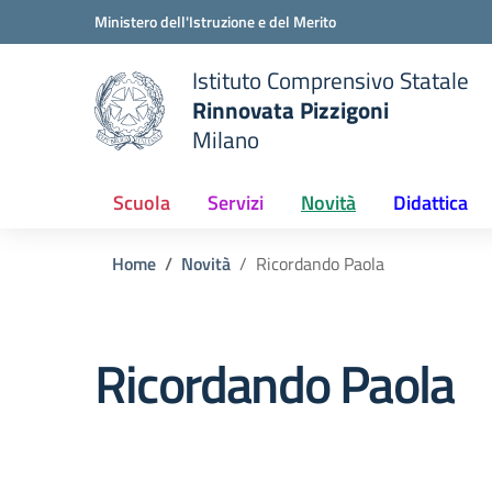
Vai ai contenuti
Vai al menu di navigazione
Vai al footer
Ministero dell'Istruzione e del Merito
Istituto Comprensivo Statale
Rinnovata Pizzigoni
Milano
Scuola
Servizi
Novità
Didattica
Home
Novità
Ricordando Paola
Ricordando Paola