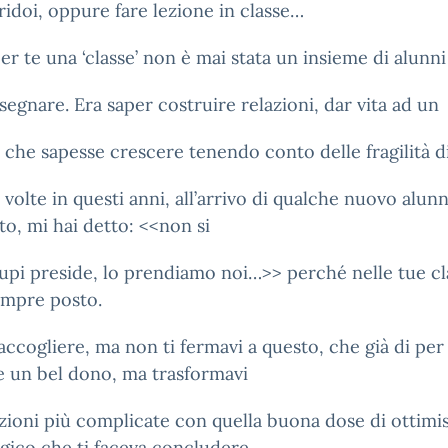
ridoi, oppure fare lezione in classe…
er te una ‘classe’ non è mai stata un insieme di alunni
nsegnare. Era saper costruire relazioni, dar vita ad un
che sapesse crescere tenendo conto delle fragilità di
volte in questi anni, all’arrivo di qualche nuovo alun
ito, mi hai detto: <<non si
pi preside, lo prendiamo noi…>> perché nelle tue cl
empre posto.
accogliere, ma non ti fermavi a questo, che già di per
 un bel dono, ma trasformavi
azioni più complicate con quella buona dose di ottim
gico che ti faceva concludere