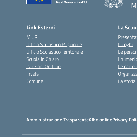
M
Link Esterni
La Scuo
MIUR
Presenta
Ufficio Scolastico Regionale
I luoghi
Ufficio Scolastico Territoriale
Le perso
Scuola in Chiaro
I numeri 
Iscrizioni On Line
Le carte 
Invalsi
Organizz
Comune
La storia
Amministrazione Trasparente
Albo online
Privacy Poli