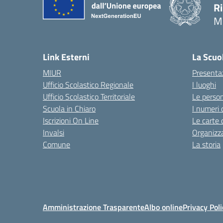
R
M
Link Esterni
La Scuo
MIUR
Presenta
Ufficio Scolastico Regionale
I luoghi
Ufficio Scolastico Territoriale
Le perso
Scuola in Chiaro
I numeri 
Iscrizioni On Line
Le carte 
Invalsi
Organizz
Comune
La storia
Amministrazione Trasparente
Albo online
Privacy Poli