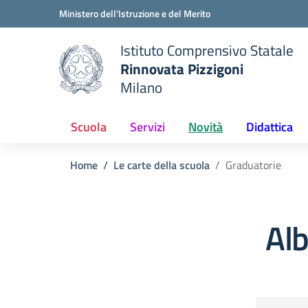
Vai ai contenuti
Vai al menu di navigazione
Vai al footer
Ministero dell'Istruzione e del Merito
Istituto Comprensivo Statale
Rinnovata Pizzigoni
Milano
Scuola
Servizi
Novità
Didattica
Home
Le carte della scuola
Graduatorie
Alb