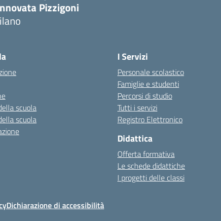
innovata Pizzigoni
ilano
la
I Servizi
zione
Personale scolastico
Famiglie e studenti
ne
Percorsi di studio
della scuola
Tutti i servizi
della scuola
Registro Elettronico
azione
Didattica
Offerta formativa
Le schede didattiche
I progetti delle classi
cy
Dichiarazione di accessibilità