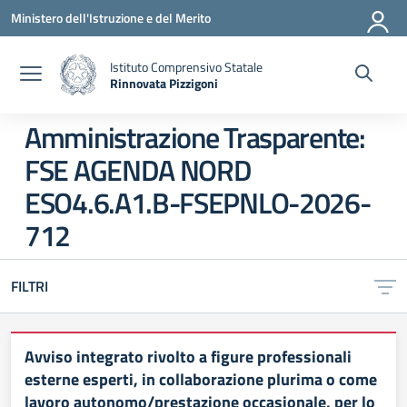
Vai ai contenuti
Vai al menu di navigazione
Vai al footer
Ministero dell'Istruzione e del Merito
Istituto Comprensivo Statale
Rinnovata Pizzigoni
Amministrazione Trasparente:
FSE AGENDA NORD
ESO4.6.A1.B-FSEPNLO-2026-
712
FILTRI
Avviso integrato rivolto a figure professionali
esterne esperti, in collaborazione plurima o come
lavoro autonomo/prestazione occasionale, per lo