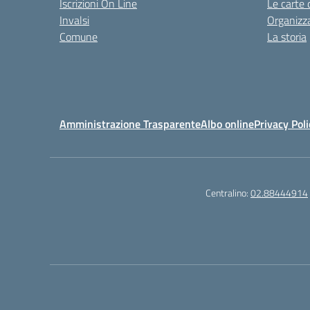
Iscrizioni On Line
Le carte 
Invalsi
Organizz
Comune
La storia
Amministrazione Trasparente
Albo online
Privacy Poli
Centralino:
02.88444914