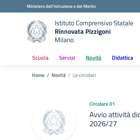
Vai ai contenuti
Vai al menu di navigazione
Vai al footer
Ministero dell'Istruzione e del Merito
Istituto Comprensivo Statale
Rinnovata Pizzigoni
Milano
Scuola
Servizi
Novità
Didattica
Home
Novità
Le circolari
Circolare 01
Avvio attività d
2026/27