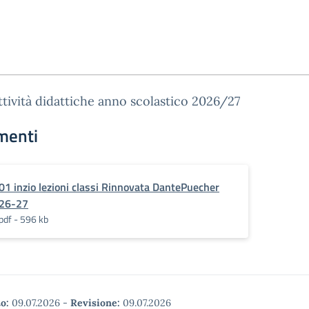
ttività didattiche anno scolastico 2026/27
menti
01 inzio lezioni classi Rinnovata DantePuecher
26-27
pdf - 596 kb
o:
09.07.2026
-
Revisione:
09.07.2026