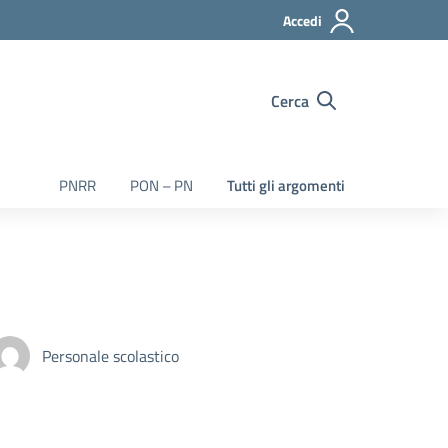
Accedi
Cerca
PNRR
PON – PN
Tutti gli argomenti
Personale scolastico