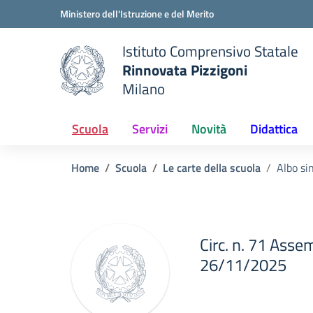
Vai ai contenuti
Vai al menu di navigazione
Vai al footer
Ministero dell'Istruzione e del Merito
Istituto Comprensivo Statale
Rinnovata Pizzigoni
Milano
Scuola
Servizi
Novità
Didattica
Home
Scuola
Le carte della scuola
Albo si
Circ. n. 71 Asse
26/11/2025