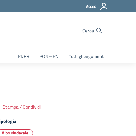
Accedi
Cerca
PNRR
PON – PN
Tutti gli argomenti
Stampa / Condividi
ipologia
Albo sindacale