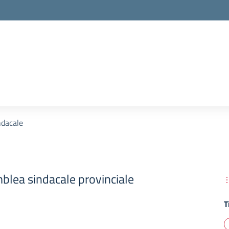
ndacale
mblea sindacale provinciale
T