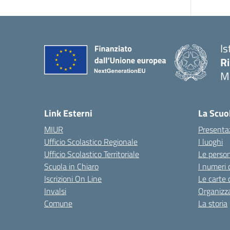
Is
R
M
Link Esterni
La Scuo
MIUR
Presenta
Ufficio Scolastico Regionale
I luoghi
Ufficio Scolastico Territoriale
Le perso
Scuola in Chiaro
I numeri 
Iscrizioni On Line
Le carte 
Invalsi
Organizz
Comune
La storia