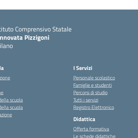
tituto Comprensivo Statale
innovata Pizzigoni
ilano
la
I Servizi
zione
Personale scolastico
Famiglie e studenti
ne
Percorsi di studio
della scuola
Tutti i servizi
della scuola
Registro Elettronico
azione
Didattica
Offerta formativa
Le schede didattiche