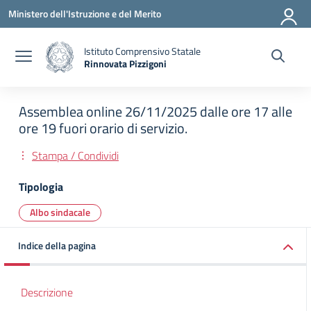
Vai ai contenuti
Vai al menu di navigazione
Vai al footer
Ministero dell'Istruzione e del Merito
Istituto Comprensivo Statale
Rinnovata Pizzigoni
Assemblea online 26/11/2025 dalle ore 17 alle
ore 19 fuori orario di servizio.
Stampa / Condividi
Tipologia
Albo sindacale
Indice della pagina
Descrizione