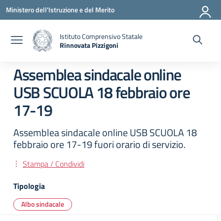
Vai ai contenuti
Vai al menu di navigazione
Vai al footer
Ministero dell'Istruzione e del Merito
Istituto Comprensivo Statale
Rinnovata Pizzigoni
Assemblea sindacale online
USB SCUOLA 18 febbraio ore
17-19
Assemblea sindacale online USB SCUOLA 18
febbraio ore 17-19 fuori orario di servizio.
Stampa / Condividi
Tipologia
Albo sindacale