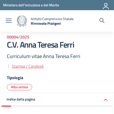
Vai ai contenuti
Vai al menu di navigazione
Vai al footer
Ministero dell'Istruzione e del Merito
Istituto Comprensivo Statale
Rinnovata Pizzigoni
00004/2025
C.V. Anna Teresa Ferri
Curriculum vitae Anna Teresa Ferri
Stampa / Condividi
Tipologia
Albo online
Indice della pagina