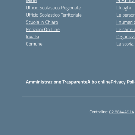
MIUR
Presenta
Ufficio Scolastico Regionale
I luoghi
Ufficio Scolastico Territoriale
Le perso
Scuola in Chiaro
I numeri 
Iscrizioni On Line
Le carte 
Invalsi
Organizz
Comune
La storia
Amministrazione Trasparente
Albo online
Privacy Poli
Centralino:
02.88444914