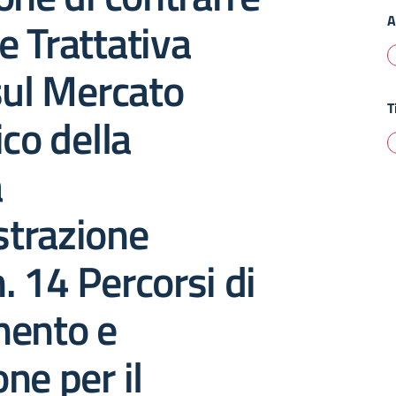
A
 Trattativa
sul Mercato
T
ico della
a
trazione
 14 Percorsi di
mento e
ne per il