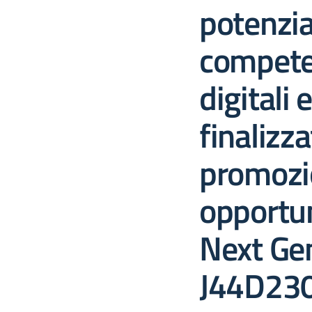
potenzi
compete
digitali 
finalizza
promozio
opportun
Next Ge
J44D23