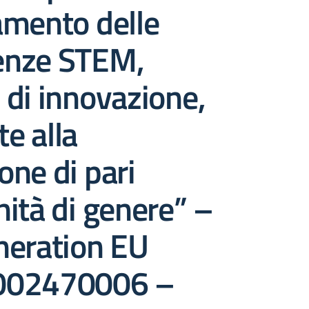
amento delle
nze STEM,
e di innovazione,
te alla
ne di pari
ità di genere” –
neration EU
002470006 –