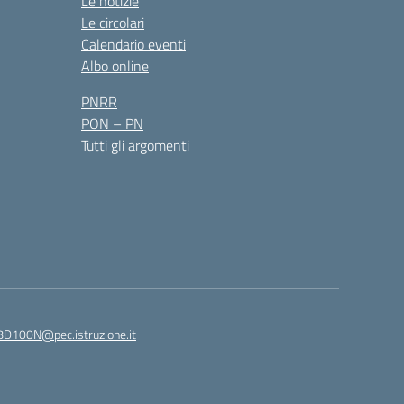
Le notizie
Le circolari
Calendario eventi
Albo online
PNRR
PON – PN
Tutti gli argomenti
8D100N@pec.istruzione.it