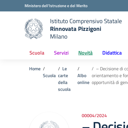
Vai ai contenuti
Vai al menu di navigazione
Vai al footer
Ministero dell'Istruzione e del Merito
Istituto Comprensivo Statale
Rinnovata Pizzigoni
Milano
Scuola
Servizi
Novità
Didattica
Home
Le
– Decisione di c
Scuola
carte
Albo
orientamento e for
della
online
opportunità di g
scuola
00004/2024
– Decisi