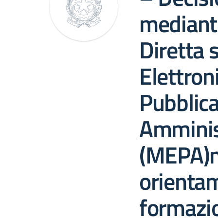
mediante
Diretta 
Elettron
Pubblic
Amminis
(MEPA)n.
orienta
formazio