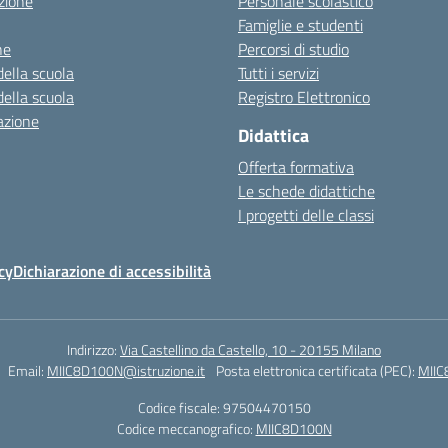
zione
Personale scolastico
Famiglie e studenti
ne
Percorsi di studio
della scuola
Tutti i servizi
della scuola
Registro Elettronico
azione
Didattica
Offerta formativa
Le schede didattiche
I progetti delle classi
cy
Dichiarazione di accessibilità
Indirizzo:
Via Castellino da Castello, 10 - 20155 Milano
Email:
MIIC8D100N@istruzione.it
Posta elettronica certificata (PEC):
MIIC
Codice fiscale: 97504470150
Codice meccanografico:
MIIC8D100N