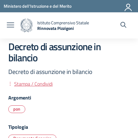
Vai ai contenuti
Vai al menu di navigazione
Vai al footer
Ministero dell'Istruzione e del Merito
Istituto Comprensivo Statale
Rinnovata Pizzigoni
Decreto di assunzione in
bilancio
Decreto di assunzione in bilancio
Stampa / Condividi
Argomenti
pon
Tipologia