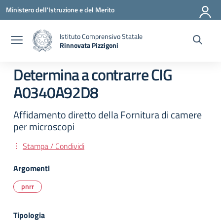
Vai ai contenuti
Vai al menu di navigazione
Vai al footer
Ministero dell'Istruzione e del Merito
Istituto Comprensivo Statale
Rinnovata Pizzigoni
Determina a contrarre CIG
A0340A92D8
Affidamento diretto della Fornitura di camere
per microscopi
Stampa / Condividi
Argomenti
pnrr
Tipologia