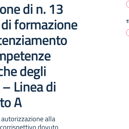
ione di n. 13
 di formazione
T
otenziamento
ompetenze
che degli
 – Linea di
to A
autorizzazione alla
 corrispettivo dovuto