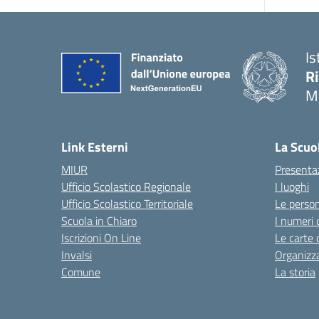
Is
R
M
Link Esterni
La Scuo
MIUR
Presenta
Ufficio Scolastico Regionale
I luoghi
Ufficio Scolastico Territoriale
Le perso
Scuola in Chiaro
I numeri 
Iscrizioni On Line
Le carte 
Invalsi
Organizz
Comune
La storia