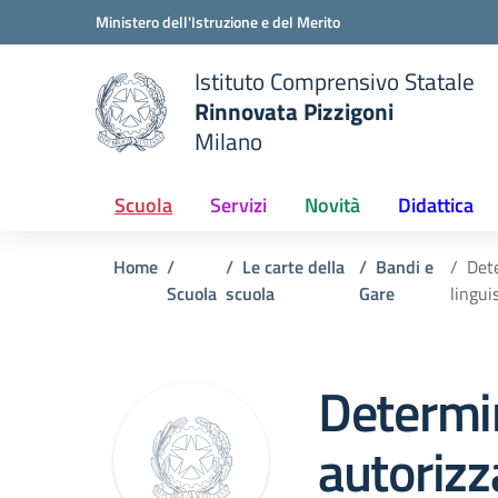
Vai ai contenuti
Vai al menu di navigazione
Vai al footer
Ministero dell'Istruzione e del Merito
Istituto Comprensivo Statale
Rinnovata Pizzigoni
Milano
Scuola
Servizi
Novità
Didattica
Home
Le carte della
Bandi e
Dete
Scuola
scuola
Gare
lingui
Determi
autorizz