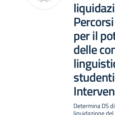
liquidaz
Percorsi
per il p
delle c
linguisti
studenti
Interven
Determina DS di 
liquidazione del