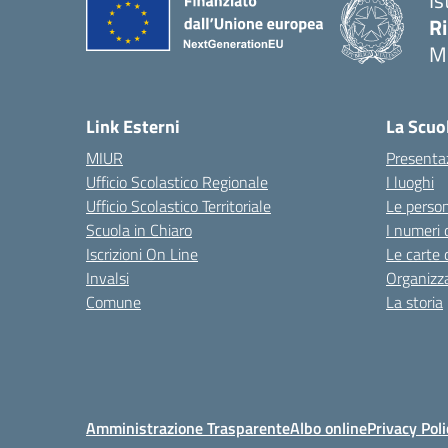
Is
R
M
Link Esterni
La Scuo
MIUR
Presenta
Ufficio Scolastico Regionale
I luoghi
Ufficio Scolastico Territoriale
Le perso
Scuola in Chiaro
I numeri 
Iscrizioni On Line
Le carte 
Invalsi
Organizz
Comune
La storia
Amministrazione Trasparente
Albo online
Privacy Poli