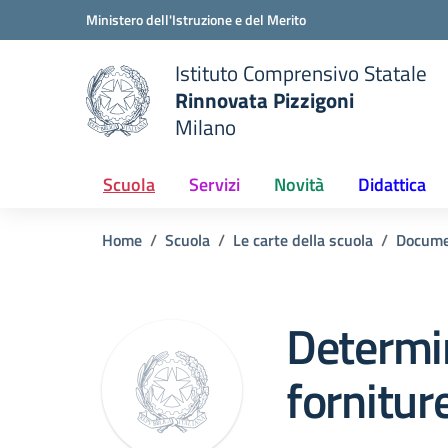
Vai ai contenuti
Vai al menu di navigazione
Vai al footer
Ministero dell'Istruzione e del Merito
Istituto Comprensivo Statale
Rinnovata Pizzigoni
Milano
Scuola
Servizi
Novità
Didattica
Home
Scuola
Le carte della scuola
Docume
Determi
forniture