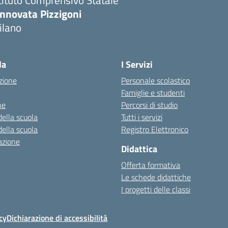
tituto Comprensivo Statale
innovata Pizzigoni
ilano
la
I Servizi
zione
Personale scolastico
Famiglie e studenti
ne
Percorsi di studio
della scuola
Tutti i servizi
della scuola
Registro Elettronico
azione
Didattica
Offerta formativa
Le schede didattiche
I progetti delle classi
cy
Dichiarazione di accessibilità