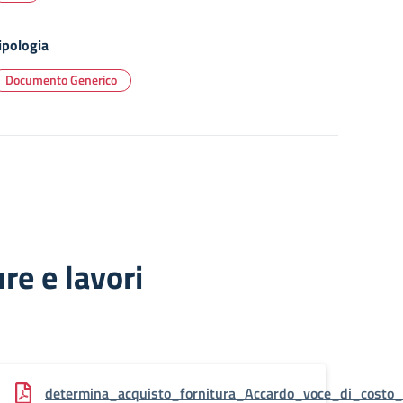
ipologia
Documento Generico
re e lavori
_costo_C_1
determina_acquisto_fornitura_Accardo_voce_di_costo