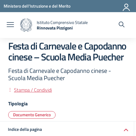
Vai ai contenuti
Vai al menu di navigazione
Vai al footer
Ministero dell'Istruzione e del Merito
Istituto Comprensivo Statale
Rinnovata Pizzigoni
Festa di Carnevale e Capodanno
cinese – Scuola Media Puecher
Festa di Carnevale e Capodanno cinese -
Scuola Media Puecher
Stampa / Condividi
Tipologia
Documento Generico
Indice della pagina