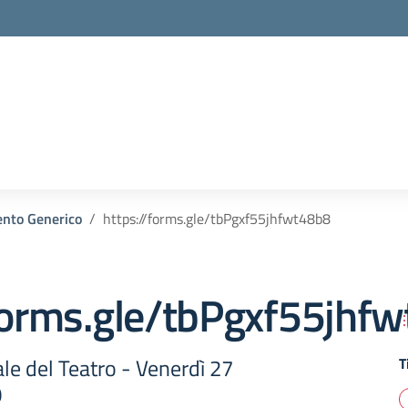
nto Generico
https://forms.gle/tbPgxf55jhfwt48b8
/forms.gle/tbPgxf55jhf
le del Teatro - Venerdì 27
T
0