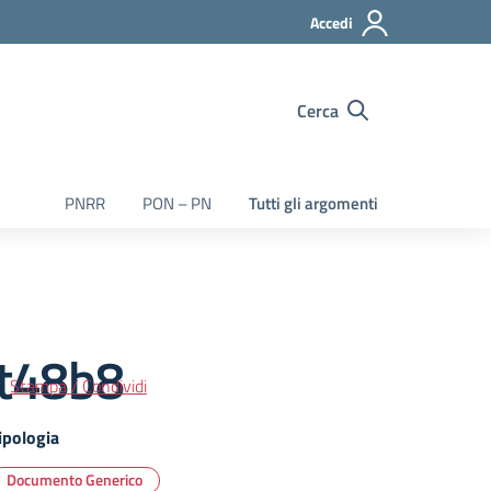
Accedi
Cerca
PNRR
PON – PN
Tutti gli argomenti
wt48b8
Stampa / Condividi
ipologia
Documento Generico