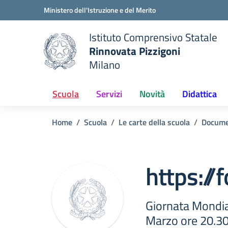
Vai ai contenuti
Vai al menu di navigazione
Vai al footer
Ministero dell'Istruzione e del Merito
Istituto Comprensivo Statale
Rinnovata Pizzigoni
Milano
Scuola
Servizi
Novità
Didattica
Home
Scuola
Le carte della scuola
Docume
https:/
Giornata Mondia
Marzo ore 20.3