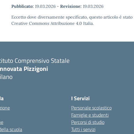
Pubblicato:
19.03.2026
-
Revisione:
19.03.2026
Eccetto dove diversamente specificato, questo articolo è stato 
Creative Commons Attribuzione 4.0 Italia.
tituto Comprensivo Statale
innovata Pizzigoni
ilano
la
I Servizi
zione
Personale scolastico
Famiglie e studenti
ne
Percorsi di studio
della scuola
Tutti i servizi