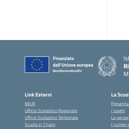
Is
R
M
Link Esterni
La Scuo
MIUR
Presenta
Ufficio Scolastico Regionale
I luoghi
Ufficio Scolastico Territoriale
Le perso
Scuola in Chiaro
I numeri 