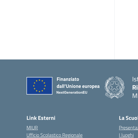
Is
R
M
Link Esterni
La Scuo
MIUR
Presenta
Ufficio Scolastico Regionale
I luoghi