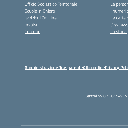
Ufficio Scolastico Territoriale
Le perso
Scuola in Chiaro
I numeri 
Iscrizioni On Line
Le carte 
Invalsi
Organizz
Comune
La storia
Amministrazione Trasparente
Albo online
Privacy Poli
Centralino:
02.88444914