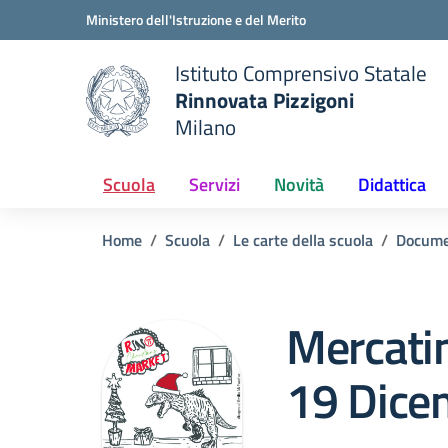
Vai ai contenuti
Vai al menu di navigazione
Vai al footer
Ministero dell'Istruzione e del Merito
Istituto Comprensivo Statale
Rinnovata Pizzigoni
Milano
Scuola
Servizi
Novità
Didattica
Home
Scuola
Le carte della scuola
Docume
Mercatin
19 Dice