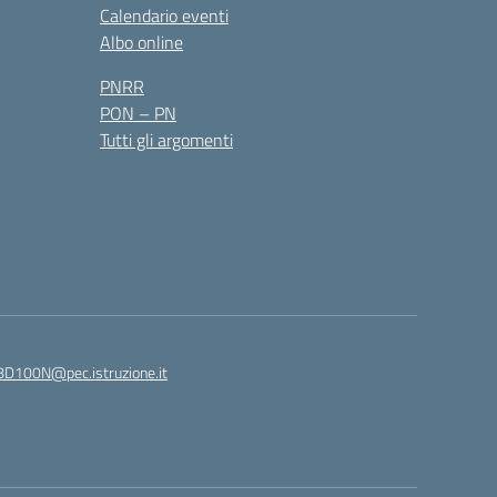
Calendario eventi
Albo online
PNRR
PON – PN
Tutti gli argomenti
8D100N@pec.istruzione.it