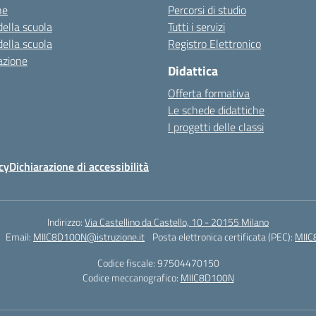
ne
Percorsi di studio
della scuola
Tutti i servizi
della scuola
Registro Elettronico
azione
Didattica
Offerta formativa
Le schede didattiche
I progetti delle classi
cy
Dichiarazione di accessibilità
Indirizzo:
Via Castellino da Castello, 10 - 20155 Milano
Email:
MIIC8D100N@istruzione.it
Posta elettronica certificata (PEC):
MIIC
Codice fiscale: 97504470150
Codice meccanografico:
MIIC8D100N