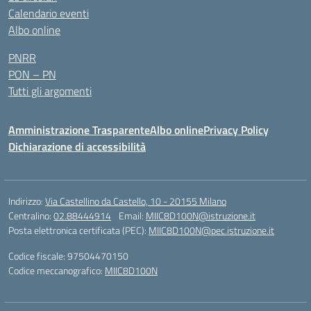
Calendario eventi
Albo online
PNRR
PON – PN
Tutti gli argomenti
Amministrazione Trasparente
Albo online
Privacy Policy
Dichiarazione di accessibilità
Indirizzo:
Via Castellino da Castello, 10 - 20155 Milano
Centralino:
02.88444914
Email:
MIIC8D100N@istruzione.it
Posta elettronica certificata (PEC):
MIIC8D100N@pec.istruzione.it
Codice fiscale: 97504470150
Codice meccanografico:
MIIC8D100N