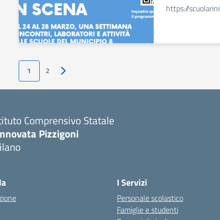
https://scuolari
1
2
Pagina successiva
tituto Comprensivo Statale
innovata Pizzigoni
ilano
la
I Servizi
zione
Personale scolastico
Famiglie e studenti