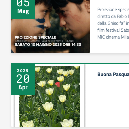
05
Proiezione specia
Mag
diretto da Fabio
della Ghisolfa” 
film festival Sa
MIC cinema Milan
2025
Buona Pasqu
20
Apr