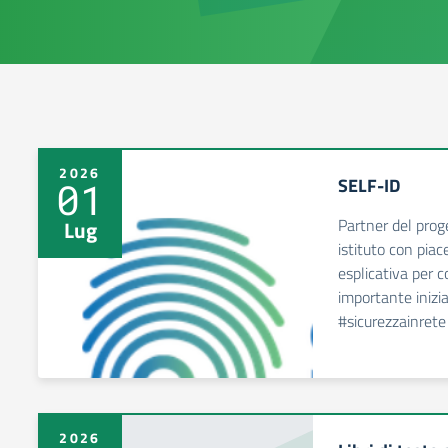
2026
SELF-ID
01
Partner del prog
Lug
istituto con pia
esplicativa per c
importante inizi
#sicurezzainrete
2026