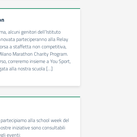
on
, alcuni genitori dell’Istituto
novata parteciperanno alla Relay
rsa a staffetta non competitiva,
 Milano Marathon Charity Program.
so, correremo insieme a You Sport,
gata alla nostra scuola […]
partecipiamo alla school week del
stre iniziative sono consultabili
gli eventi: