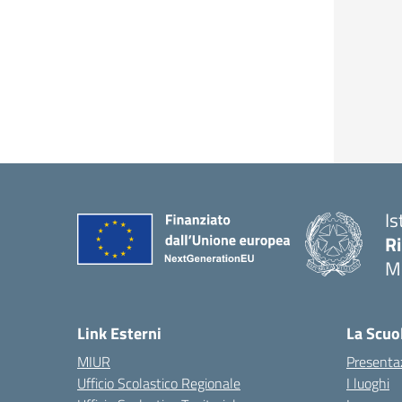
Is
R
M
Link Esterni
La Scuo
MIUR
Presenta
Ufficio Scolastico Regionale
I luoghi