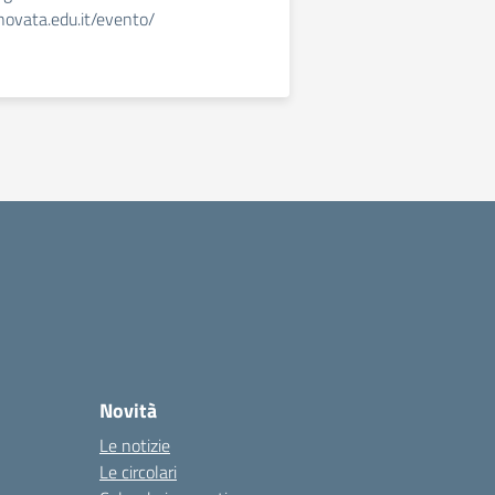
nnovata.edu.it/evento/
Novità
Le notizie
Le circolari