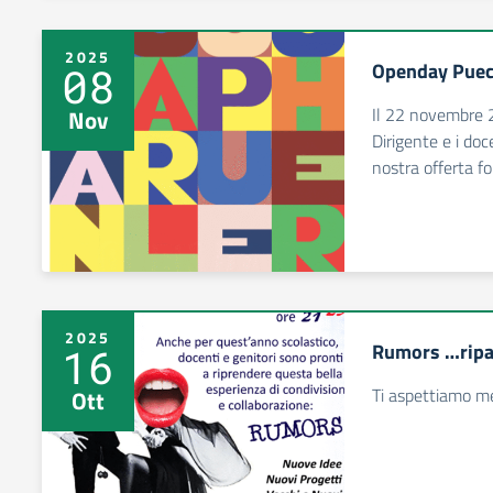
2025
Openday Puec
08
Il 22 novembre 2
Nov
Dirigente e i doc
nostra offerta for
2025
Rumors …ripa
16
Ti aspettiamo me
Ott