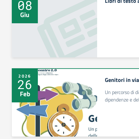
Libri di testo
08
Giu
2026
Genitori in vi
26
Un percorso di d
Feb
dipendenze e del