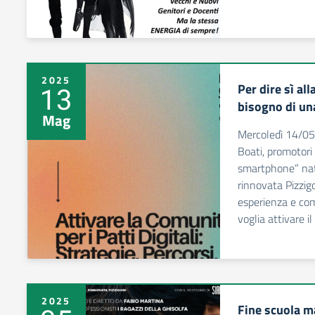
2025
Per dire sì al
13
bisogno di un
Mag
Mercoledì 14/05
Boati, promotori
smartphone” nato
rinnovata Pizzigo
esperienza e co
voglia attivare il
2025
Fine scuola m