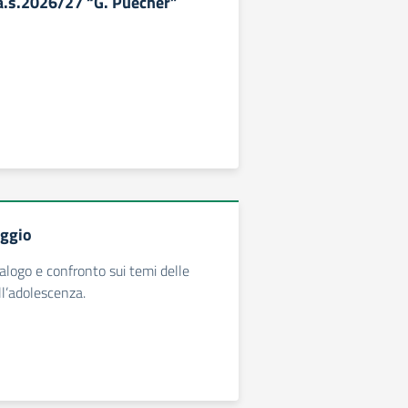
 a.s.2026/27 “G. Puecher”
aggio
ialogo e confronto sui temi delle
l’adolescenza.