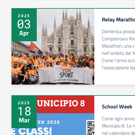
2025
Relay Marath
03
Domenica prossima
Apr
Comprensivo Rin
Marathon, una co
nell’ambito del
Come l’anno scor
l’associazione le
2025
School Week
18
Come ogni anno 
Mar
Municipio 8 Le no
nel calendario de