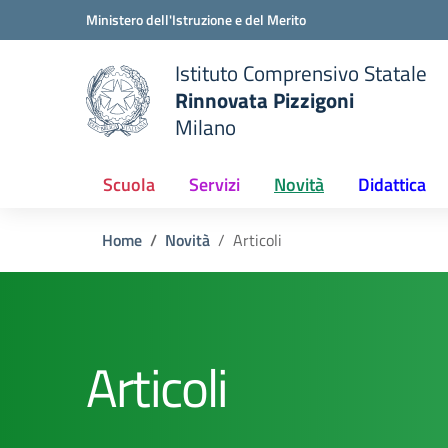
Vai ai contenuti
Vai al menu di navigazione
Vai al footer
Ministero dell'Istruzione e del Merito
Istituto Comprensivo Statale
Rinnovata Pizzigoni
Milano
Scuola
Servizi
Novità
Didattica
Home
Novità
Articoli
Articoli