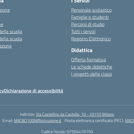
la
I Servizi
zione
Personale scolastico
Famiglie e studenti
ne
Percorsi di studio
della scuola
Tutti i servizi
della scuola
Registro Elettronico
azione
Didattica
Offerta formativa
Le schede didattiche
I progetti delle classi
cy
Dichiarazione di accessibilità
Indirizzo:
Via Castellino da Castello, 10 - 20155 Milano
Email:
MIIC8D100N@istruzione.it
Posta elettronica certificata (PEC):
MIIC
Codice fiscale: 97504470150