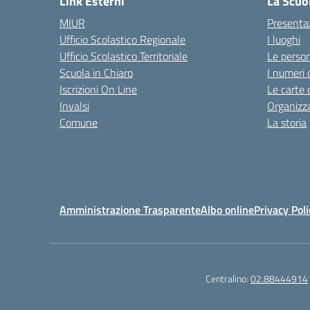
Link Esterni
La Scuo
MIUR
Presenta
Ufficio Scolastico Regionale
I luoghi
Ufficio Scolastico Territoriale
Le perso
Scuola in Chiaro
I numeri 
Iscrizioni On Line
Le carte 
Invalsi
Organizz
Comune
La storia
Amministrazione Trasparente
Albo online
Privacy Poli
Centralino:
02.88444914