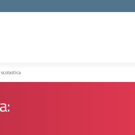
 scolastica
a: