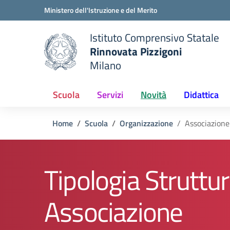
Vai ai contenuti
Vai al menu di navigazione
Vai al footer
Ministero dell'Istruzione e del Merito
Istituto Comprensivo Statale
Rinnovata Pizzigoni
Milano
Scuola
Servizi
Novità
Didattica
Home
Scuola
Organizzazione
Associazione
Tipologia Struttur
Associazione