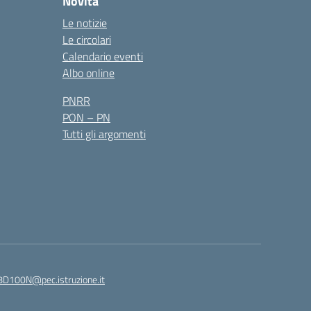
Novità
Le notizie
Le circolari
Calendario eventi
Albo online
PNRR
PON – PN
Tutti gli argomenti
8D100N@pec.istruzione.it