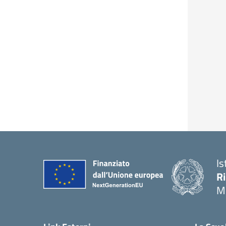
Is
R
M