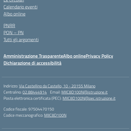
Calendario eventi
Albo online
PNRR
PON – PN
Tutti gli argomenti
Amministrazione Trasparente
Albo online
Privacy Policy
Dichiarazione di accessibilità
Indirizzo:
Via Castellino da Castello, 10 - 20155 Milano
Centralino:
02.88444914
Email:
MIIC8D100N@istruzione.it
Posta elettronica certificata (PEC):
MIIC8D100N@pec.istruzione.it
Codice fiscale: 97504470150
Codice meccanografico:
MIIC8D100N