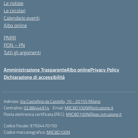
Le notizie
Le circolari
Calendario eventi
Albo online
PNRR
PON – PN
Tutti gli argomenti
Amministrazione Trasparente
Albo online
Privacy Policy
Dichiarazione di accessibilità
Indirizzo:
Via Castellino da Castello, 10 - 20155 Milano
Centralino:
02.88444914
Email:
MIIC8D100N@istruzione.it
Posta elettronica certificata (PEC):
MIIC8D100N@pec.istruzione.it
Codice fiscale: 97504470150
Codice meccanografico:
MIIC8D100N