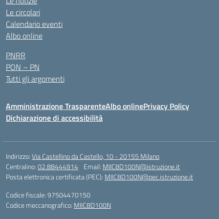
Le notizie
Le circolari
Calendario eventi
Albo online
PNRR
PON – PN
Tutti gli argomenti
Amministrazione Trasparente
Albo online
Privacy Policy
Dichiarazione di accessibilità
Indirizzo:
Via Castellino da Castello, 10 - 20155 Milano
Centralino:
02.88444914
Email:
MIIC8D100N@istruzione.it
Posta elettronica certificata (PEC):
MIIC8D100N@pec.istruzione.it
Codice fiscale: 97504470150
Codice meccanografico:
MIIC8D100N