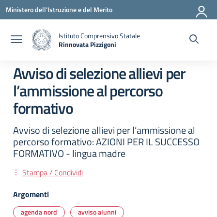
Vai ai contenuti
Vai al menu di navigazione
Vai al footer
Ministero dell'Istruzione e del Merito
Istituto Comprensivo Statale
Rinnovata Pizzigoni
Avviso di selezione allievi per
l’ammissione al percorso
formativo
Avviso di selezione allievi per l’ammissione al
percorso formativo: AZIONI PER IL SUCCESSO
FORMATIVO - lingua madre
Stampa / Condividi
Argomenti
agenda nord
avviso alunni