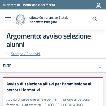
Vai ai contenuti
Vai al menu di navigazione
Vai al footer
Ministero dell'Istruzione e del Merito
Istituto Comprensivo Statale
Rinnovata Pizzigoni
Argomento: avviso selezione
alunni
Stampa / Condividi
FILTRI
Avviso di selezione allievi per l’ammissione ai
percorsi formativi
Avviso di selezione allievi per l’ammissione ai percorsi
formativi: Matematica - SUCCESSO FORMATIVO