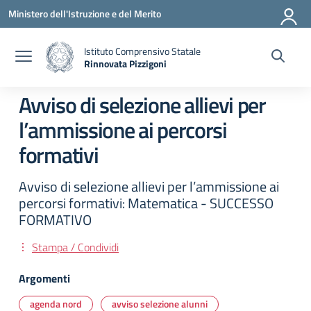
Vai ai contenuti
Vai al menu di navigazione
Vai al footer
Ministero dell'Istruzione e del Merito
Istituto Comprensivo Statale
Rinnovata Pizzigoni
Avviso di selezione allievi per
l’ammissione ai percorsi
formativi
Avviso di selezione allievi per l’ammissione ai
percorsi formativi: Matematica - SUCCESSO
FORMATIVO
Stampa / Condividi
Argomenti
agenda nord
avviso selezione alunni