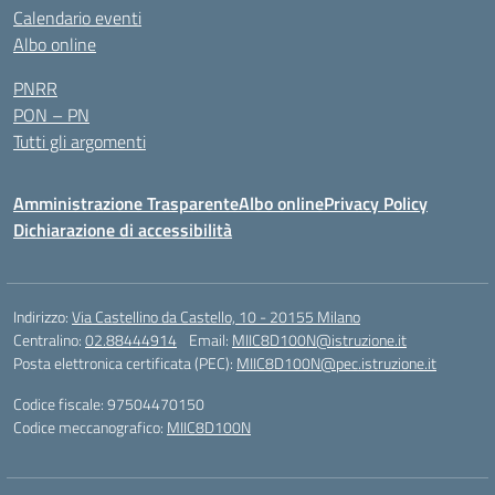
Calendario eventi
Albo online
PNRR
PON – PN
Tutti gli argomenti
Amministrazione Trasparente
Albo online
Privacy Policy
Dichiarazione di accessibilità
Indirizzo:
Via Castellino da Castello, 10 - 20155 Milano
Centralino:
02.88444914
Email:
MIIC8D100N@istruzione.it
Posta elettronica certificata (PEC):
MIIC8D100N@pec.istruzione.it
Codice fiscale: 97504470150
Codice meccanografico:
MIIC8D100N